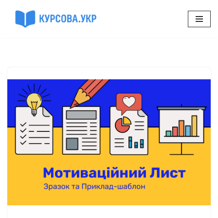
Перейти
до
вмісту