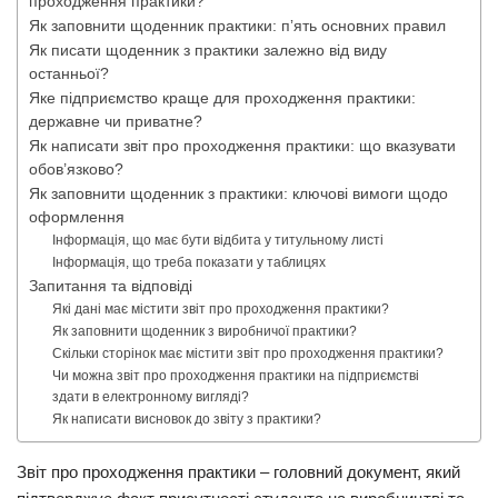
проходження практики?
Як заповнити щоденник практики: пʼять основних правил
Як писати щоденник з практики залежно від виду
останньої?
Яке підприємство краще для проходження практики:
державне чи приватне?
Як написати звіт про проходження практики: що вказувати
обов’язково?
Як заповнити щоденник з практики: ключові вимоги щодо
оформлення
Інформація, що має бути відбита у титульному листі
Інформація, що треба показати у таблицях
Запитання та відповіді
Які дані має містити звіт про проходження практики?
Як заповнити щоденник з виробничої практики?
Скільки сторінок має містити звіт про проходження практики?
Чи можна звіт про проходження практики на підприємстві
здати в електронному вигляді?
Як написати висновок до звіту з практики?
Звіт про проходження практики – головний документ, який