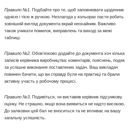
Правило №1
. Подбайте про те, щоб заповнювати щоденник
однією і тією ж ручкою. Незлагода у кольорах пасти робить
зовнішній вигляд документа вкрай неохайним. Важливо
також уникати помилок, виправлень та виході за межі
таблиці.
Правило №2
. Обовʼязково додайте до документа хоч кілька
записів керівника виробництва: коментарів, пояснень, подяк
за успішне виконання поставлених задач. Ваш викладач
повинен бачити, що ви справді були на практиці та брали
активну участь у робочому процесі.
Правило №3
. Подивіться, чи виставив керівник підсумкову
оцінку. Не страшно, якщо вона виявиться не надто високою.
До заліковки цей бал не вноситься та не впливає на вашу
загальну успішність.