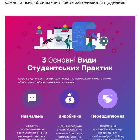
кожної з яких обовʼязково треба заповнювати щоденник: