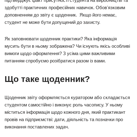
підтверджує факт присутності студента на виробництві та
здобутті практичних професійних навичок. Обовʼязковим
доповненням до звіту є щоденник. Якщо його немає,
студент не може бути допущений до захисту.
Як заповнювати щоденник практики? Яка інформація
мусить бути в ньому зображена? Чи існують якісь особливі
вимоги щодо оформлення? З усіма цими важливими
питанням спробуємо розібратися разом із вами.
Що таке щоденник?
Щоденник звіту оформляється куратором або складається
студентом самостійно і виконує роль часопису. У ньому
міститься інформація щодо кожного дня, який практикант
провів на підприємстві: дати, діяльність та позначки про
виконання поставлених задач.