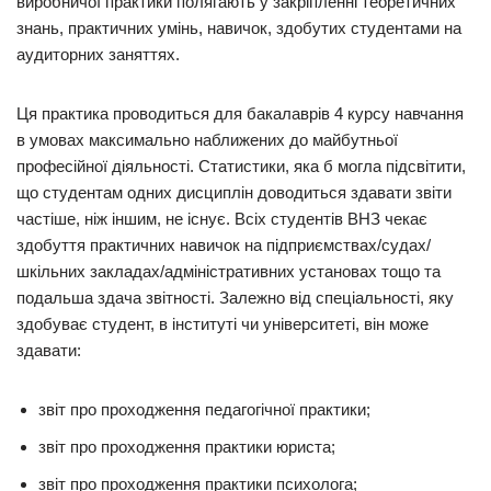
виробничої практики полягають у закріпленні теоретичних
знань, практичних умінь, навичок, здобутих студентами на
аудиторних заняттях.
Ця практика проводиться для бакалаврів 4 курсу навчання
в умовах максимально наближених до майбутньої
професійної діяльності. Статистики, яка б могла підсвітити,
що студентам одних дисциплін доводиться здавати звіти
частіше, ніж іншим, не існує. Всіх студентів ВНЗ чекає
здобуття практичних навичок на підприємствах/судах/
шкільних закладах/адміністративних установах тощо та
подальша здача звітності. Залежно від спеціальності, яку
здобуває студент, в інституті чи університеті, він може
здавати:
звіт про проходження педагогічної практики;
звіт про проходження практики юриста;
звіт про проходження практики психолога;